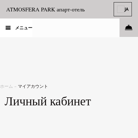
ATMOSFERA PARK апарт-отель
JA
メニュー
ホーム
–
マイアカウント
Личный кабинет