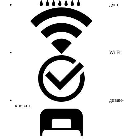
душ
Wi-Fi
диван-
кровать