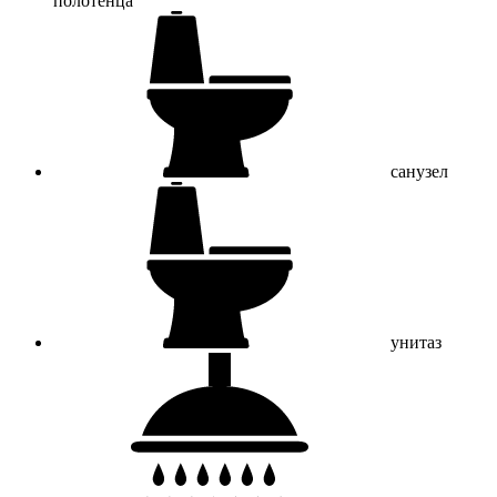
полотенца
санузел
унитаз