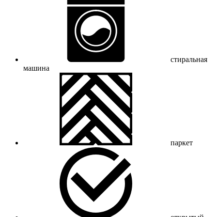
стиральная
машина
паркет