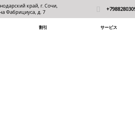
нодарский край, г. Сочи,
+798828030
Яна Фабрициуса, д. 7
割引
サービス