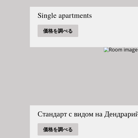
Single apartments
価格を調べる
Стандарт с видом на Дендрари
価格を調べる