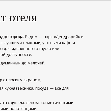
 отеля
рдце города.
Рядом — парк «Дендрарий» и
 с лучшими пляжами, уютными кафе и
но для идеального отпуска или
ой доступности.
одуманный до мелочей.
р с плоским экраном,
я кухня (техника, посуда — всё для
ната с душем, феном, косметическими
жими полотенцами.