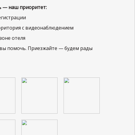
ь — наш приоритет:
регистрации
ерритория с видеонаблюдением
 зоне отеля
товы помочь. Приезжайте — будем рады