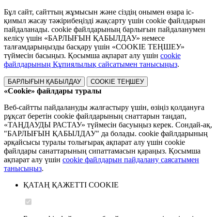
Бұл сайт, сайттың жұмысын және сіздің онымен өзара іс-
қимыл жасау тәжірибеңізді жақсарту үшін cookie файлдарын
пайдаланады. cookie файлдарының барлығын пайдаланумен
келісу үшін «БАРЛЫҒЫН ҚАБЫЛДАУ» немесе
талғамдарыңызды басқару үшін «COOKIE ТЕҢШЕУ»
түймесін басыңыз. Қосымша ақпарат алу үшін
cookie
файлдарының Құпиялылық сайсатымен танысыңыз
.
БАРЛЫҒЫН ҚАБЫЛДАУ
COOKIE ТЕҢШЕУ
«Cookie» файлдары туралы
Веб-сайтты пайдалануды жалғастыру үшін, өзіңіз қолдануға
рұқсат беретін cookie файлдарының снаттарын таңдап,
«ТАҢДАУДЫ РАСТАУ» түймесін басуыңыз керек. Сондай-ақ,
"БАРЛЫҒЫН ҚАБЫЛДАУ" да болады. cookie файлдарының
әрқайсысы туралы толығырақ ақпарат алу үшін cookie
файлдары санаттарының сипаттамасын қараңыз. Қосымша
ақпарат алу үшін
cookie файлдарын пайдалану саясатымен
танысыңыз
.
ҚАТАҢ ҚАЖЕТТІ COOKIE