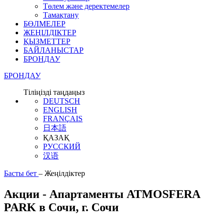
Төлем және деректемелер
Тамақтану
БӨЛМЕЛЕР
ЖЕҢІЛДІКТЕР
ҚЫЗМЕТТЕР
БАЙЛАНЫСТАР
БРОНДАУ
БРОНДАУ
Тіліңізді таңдаңыз
DEUTSCH
ENGLISH
FRANÇAIS
日本語
ҚАЗАҚ
РУССКИЙ
汉语
Басты бет
–
Жеңілдіктер
Акции - Апартаменты ATMOSFERA
PARK в Сочи, г. Сочи