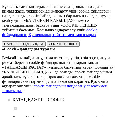
Бұл сайт, сайттың жұмысын және сіздің онымен өзара іс-
қимыл жасау тәжірибеңізді жақсарту үшін cookie файлдарын
пайдаланады. cookie файлдарының барлығын пайдаланумен
келісу үшін «БАРЛЫҒЫН ҚАБЫЛДАУ» немесе
талғамдарыңызды басқару үшін «COOKIE ТЕҢШЕУ»
түймесін басыңыз. Қосымша ақпарат алу үшін
cookie
файлдарының Құпиялылық сайсатымен танысыңыз
.
БАРЛЫҒЫН ҚАБЫЛДАУ
COOKIE ТЕҢШЕУ
«Cookie» файлдары туралы
Веб-сайтты пайдалануды жалғастыру үшін, өзіңіз қолдануға
рұқсат беретін cookie файлдарының снаттарын таңдап,
«ТАҢДАУДЫ РАСТАУ» түймесін басуыңыз керек. Сондай-ақ,
"БАРЛЫҒЫН ҚАБЫЛДАУ" да болады. cookie файлдарының
әрқайсысы туралы толығырақ ақпарат алу үшін cookie
файлдары санаттарының сипаттамасын қараңыз. Қосымша
ақпарат алу үшін
cookie файлдарын пайдалану саясатымен
танысыңыз
.
ҚАТАҢ ҚАЖЕТТІ COOKIE