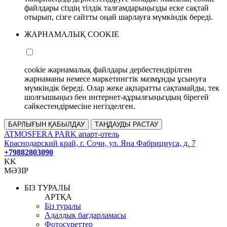
файлдары сіздің тілдік талғамдарыңызды еске сақтай
отырып, сізге сайтты оңай шарлауға мүмкіндік береді.
ЖАРНАМАЛЫҚ COOKIE
cookie жарнамалық файлдары дербестендірілген
жарнаманы немесе маркетингтік мазмұнды ұсынуға
мүмкіндік береді. Олар жеке ақпаратты сақтамайды, тек
шолғышыңыз бен интернет-құрылғыңыздың бірегей
сәйкестендірмесіне негізделген.
БАРЛЫҒЫН ҚАБЫЛДАУ
ТАҢДАУДЫ РАСТАУ
ATMOSFERA PARK апарт-отель
Краснодарский край, г. Сочи, ул. Яна Фабрициуса, д. 7
+79882803090
KK
МӘЗІР
БІЗ ТУРАЛЫ
АРТҚА
Біз туралы
Адалдық бағдарламасы
Фотосуреттер