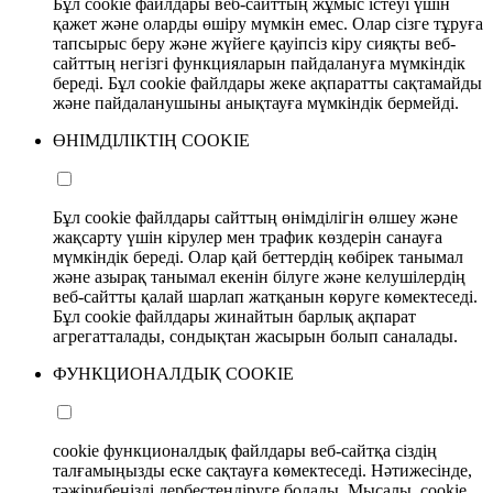
Бұл cookie файлдары веб-сайттың жұмыс істеуі үшін
қажет және оларды өшіру мүмкін емес. Олар сізге тұруға
тапсырыс беру және жүйеге қауіпсіз кіру сияқты веб-
сайттың негізгі функцияларын пайдалануға мүмкіндік
береді. Бұл cookie файлдары жеке ақпаратты сақтамайды
және пайдаланушыны анықтауға мүмкіндік бермейді.
ӨНІМДІЛІКТІҢ COOKIE
Бұл cookie файлдары сайттың өнімділігін өлшеу және
жақсарту үшін кірулер мен трафик көздерін санауға
мүмкіндік береді. Олар қай беттердің көбірек танымал
және азырақ танымал екенін білуге және келушілердің
веб-сайтты қалай шарлап жатқанын көруге көмектеседі.
Бұл cookie файлдары жинайтын барлық ақпарат
агрегатталады, сондықтан жасырын болып саналады.
ФУНКЦИОНАЛДЫҚ COOKIE
cookie функционалдық файлдары веб-сайтқа сіздің
талғамыңызды еске сақтауға көмектеседі. Нәтижесінде,
тәжірибеңізді дербестендіруге болады. Мысалы, cookie